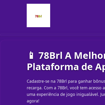
📱 78Brl A Melho
Plataforma de A
Cadastre-se na 78Brl para ganhar bônu
recarga. Com a 78Brl, você tem acesso a
uma experiência de jogo inigualável. J
agora!