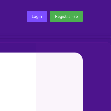
Login
Registrar-se