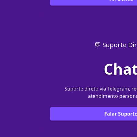
💬 Suporte Di
Cha
Suporte direto via Telegram, r
atendimento persona
Falar Suport