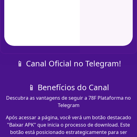
📱 Canal Oficial no Telegram!
📱 Benefícios do Canal
Descubra as vantagens de seguir a 78F Plataforma no
Telegram
Após acessar a página, você verá um botão destacado
"Baixar APK" que inicia o processo de download. Este
botão está posicionado estrategicamente para ser