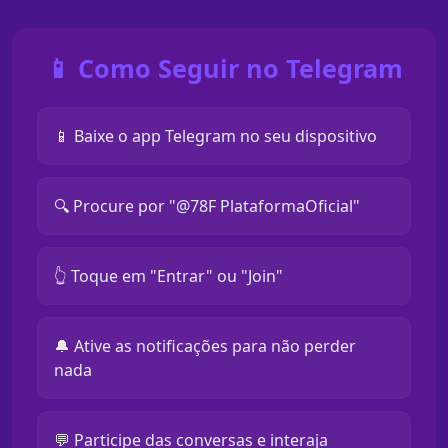
📱 Como Seguir no Telegram
📱 Baixe o app Telegram no seu dispositivo
🔍 Procure por "@78F PlataformaOficial"
👆 Toque em "Entrar" ou "Join"
🔔 Ative as notificações para não perder
nada
💬 Participe das conversas e interaja