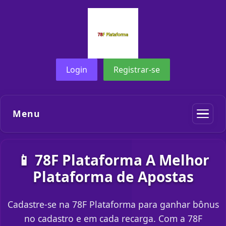
Login
Registrar-se
Menu
📱 78F Plataforma A Melhor
Plataforma de Apostas
Cadastre-se na 78F Plataforma para ganhar bônus
no cadastro e em cada recarga. Com a 78F