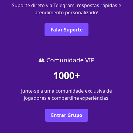
Suporte direto via Telegram, respostas rápidas e
atendimento personalizado!
Falar Suporte
👥 Comunidade VIP
1000+
Junte-se a uma comunidade exclusiva de
jogadores e compartilhe experiências!
Entrar Grupo