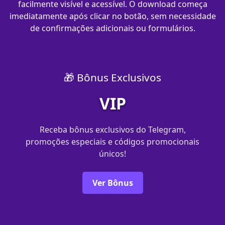
facilmente visível e acessível. O download começa
imediatamente após clicar no botão, sem necessidade
de confirmações adicionais ou formulários.
🎁 Bônus Exclusivos
VIP
Receba bônus exclusivos do Telegram,
promoções especiais e códigos promocionais
únicos!
Ver Bônus