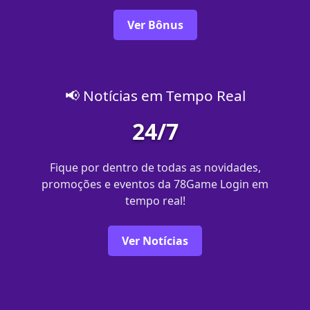
Ver Bônus
📢 Notícias em Tempo Real
24/7
Fique por dentro de todas as novidades,
promoções e eventos da 78Game Login em
tempo real!
Ver Notícias