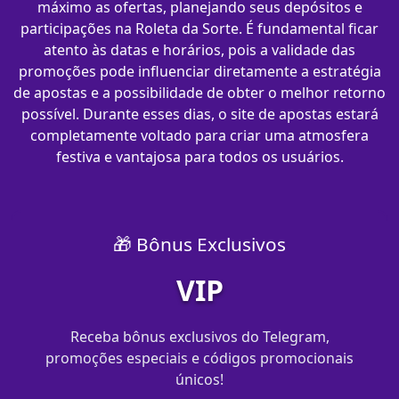
máximo as ofertas, planejando seus depósitos e
participações na Roleta da Sorte. É fundamental ficar
atento às datas e horários, pois a validade das
promoções pode influenciar diretamente a estratégia
de apostas e a possibilidade de obter o melhor retorno
possível. Durante esses dias, o site de apostas estará
completamente voltado para criar uma atmosfera
festiva e vantajosa para todos os usuários.
🎁 Bônus Exclusivos
VIP
Receba bônus exclusivos do Telegram,
promoções especiais e códigos promocionais
únicos!