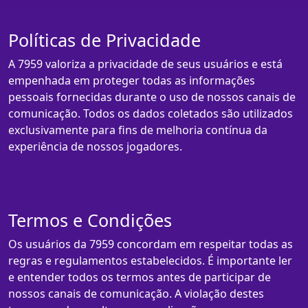
Políticas de Privacidade
A 7959 valoriza a privacidade de seus usuários e está
empenhada em proteger todas as informações
pessoais fornecidas durante o uso de nossos canais de
comunicação. Todos os dados coletados são utilizados
exclusivamente para fins de melhoria contínua da
experiência de nossos jogadores.
Termos e Condições
Os usuários da 7959 concordam em respeitar todas as
regras e regulamentos estabelecidos. É importante ler
e entender todos os termos antes de participar de
nossos canais de comunicação. A violação destes