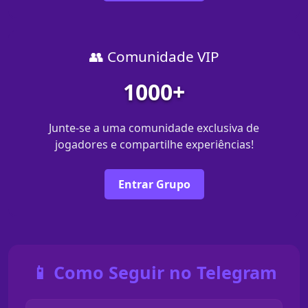
👥 Comunidade VIP
1000+
Junte-se a uma comunidade exclusiva de
jogadores e compartilhe experiências!
Entrar Grupo
📱 Como Seguir no Telegram