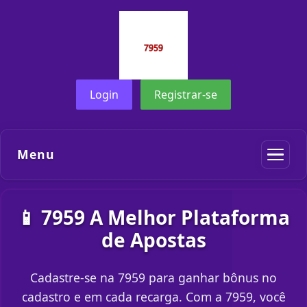
Login
Registrar-se
Menu
📱 7959 A Melhor Plataforma
de Apostas
Cadastre-se na 7959 para ganhar bônus no
cadastro e em cada recarga. Com a 7959, você