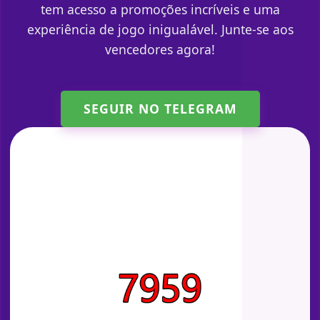
tem acesso a promoções incríveis e uma
experiência de jogo inigualável. Junte-se aos
vencedores agora!
SEGUIR NO TELEGRAM