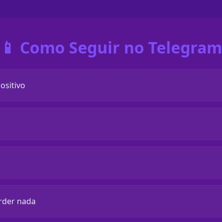
📱 Como Seguir no Telegram
ositivo
erder nada