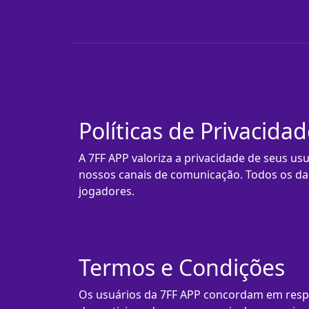
Políticas de Privacida
A 7FF APP valoriza a privacidade de seus u
nossos canais de comunicação. Todos os dad
jogadores.
Termos e Condições
Os usuários da 7FF APP concordam em respei