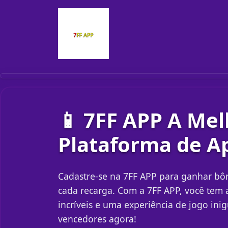
📱 7FF APP A Mel
Plataforma de A
Cadastre-se na 7FF APP para ganhar bô
cada recarga. Com a 7FF APP, você tem
incríveis e uma experiência de jogo inig
vencedores agora!