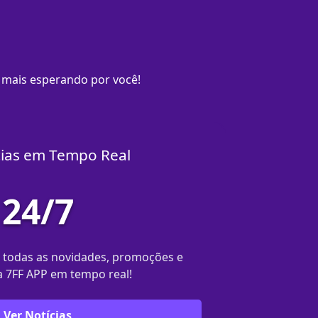
 mais esperando por você!
cias em Tempo Real
24/7
e todas as novidades, promoções e
a 7FF APP em tempo real!
Ver Notícias