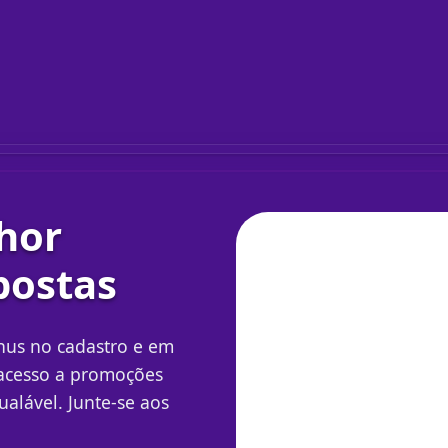
hor
postas
nus no cadastro e em
 acesso a promoções
ualável. Junte-se aos