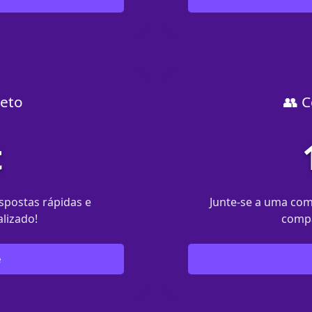
reto
👥 
t
espostas rápidas e
Junte-se a uma com
lizado!
compa
e