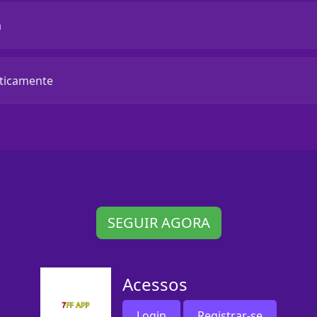
a
aticamente
SEGUIR AGORA
Acessos
Login
Registrar-se