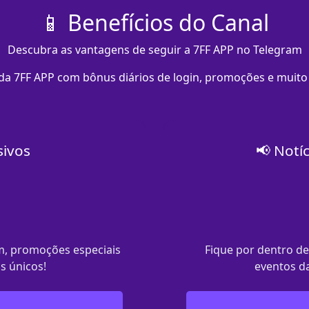
📱 Benefícios do Canal
Descubra as vantagens de seguir a 7FF APP no Telegram
 da 7FF APP com bônus diários de login, promoções e muito
sivos
📢 Notí
m, promoções especiais
Fique por dentro d
s únicos!
eventos d