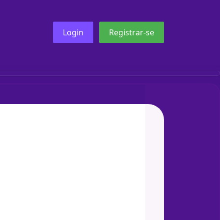
Login
Registrar-se