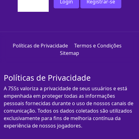
Login
Registrar-se
Políticas de Privacidade
Termos e Condições
Sitemap
Políticas de Privacidade
A 7SSs valoriza a privacidade de seus usuários e está
empenhada em proteger todas as informações
pessoais fornecidas durante o uso de nossos canais de
comunicação. Todos os dados coletados são utilizados
exclusivamente para fins de melhoria contínua da
experiência de nossos jogadores.