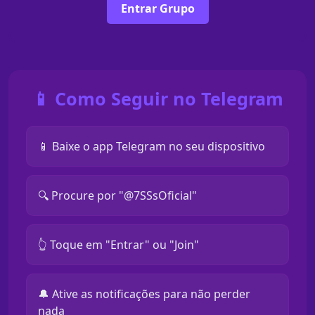
Entrar Grupo
📱 Como Seguir no Telegram
📱 Baixe o app Telegram no seu dispositivo
🔍 Procure por "@7SSsOficial"
👆 Toque em "Entrar" ou "Join"
🔔 Ative as notificações para não perder
nada