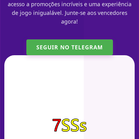
acesso a promoções incríveis e uma experiência
de jogo inigualável. Junte-se aos vencedores
agora!
SEGUIR NO TELEGRAM