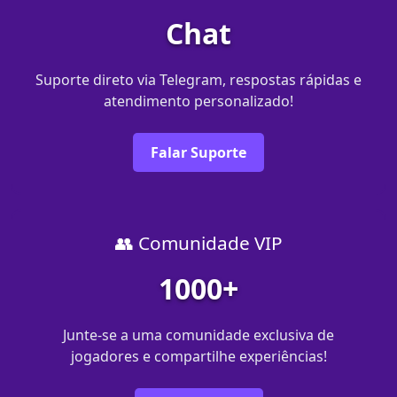
Chat
Suporte direto via Telegram, respostas rápidas e
atendimento personalizado!
Falar Suporte
👥 Comunidade VIP
1000+
Junte-se a uma comunidade exclusiva de
jogadores e compartilhe experiências!