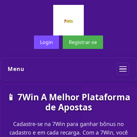
Login
Registrar-se
Menu
📱 7Win A Melhor Plataforma
de Apostas
Cadastre-se na 7Win para ganhar bônus no
cadastro e em cada recarga. Com a 7Win, você