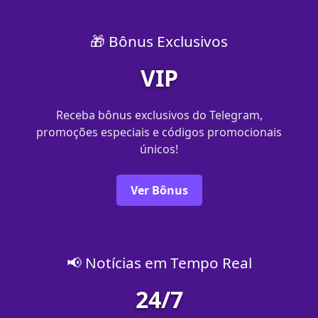
🎁 Bônus Exclusivos
VIP
Receba bônus exclusivos do Telegram,
promoções especiais e códigos promocionais
únicos!
Ver Bônus
📢 Notícias em Tempo Real
24/7