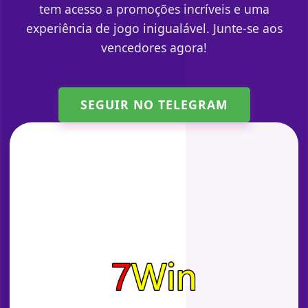
tem acesso a promoções incríveis e uma
experiência de jogo inigualável. Junte-se aos
vencedores agora!
SEGUIR NO TELEGRAM