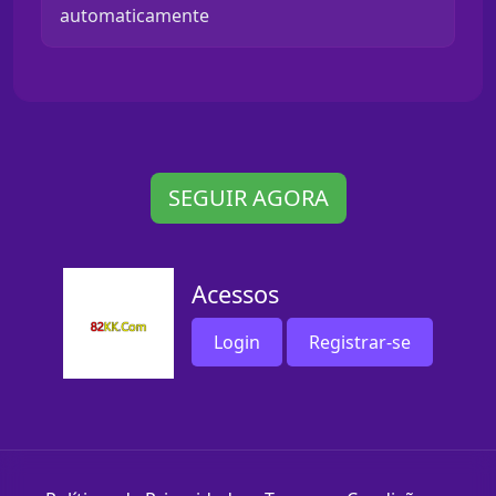
automaticamente
SEGUIR AGORA
Acessos
Login
Registrar-se