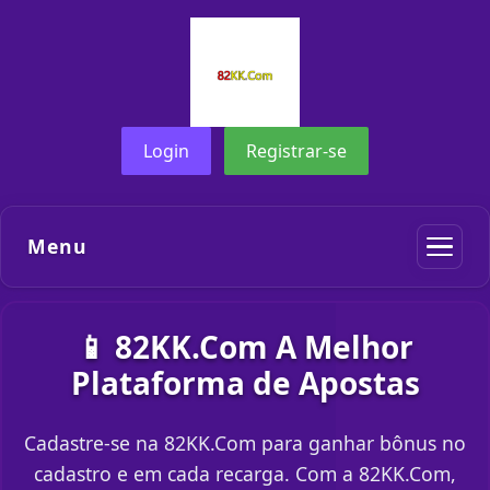
Login
Registrar-se
Menu
📱 82KK.Com A Melhor
Plataforma de Apostas
Cadastre-se na 82KK.Com para ganhar bônus no
cadastro e em cada recarga. Com a 82KK.Com,