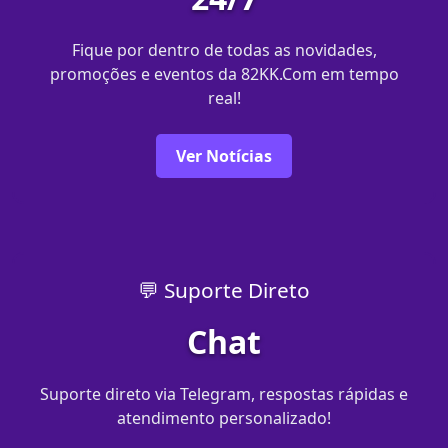
Fique por dentro de todas as novidades,
promoções e eventos da 82KK.Com em tempo
real!
Ver Notícias
💬 Suporte Direto
Chat
Suporte direto via Telegram, respostas rápidas e
atendimento personalizado!