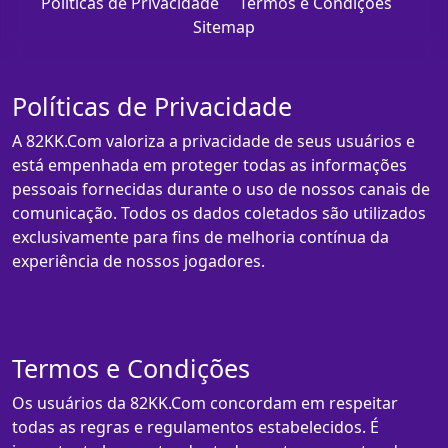
Políticas de Privacidade
Termos e Condições
Sitemap
Políticas de Privacidade
A 82KK.Com valoriza a privacidade de seus usuários e
está empenhada em proteger todas as informações
pessoais fornecidas durante o uso de nossos canais de
comunicação. Todos os dados coletados são utilizados
exclusivamente para fins de melhoria contínua da
experiência de nossos jogadores.
Termos e Condições
Os usuários da 82KK.Com concordam em respeitar
todas as regras e regulamentos estabelecidos. É