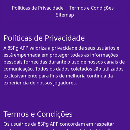
Políticas de Privacidade
Termos e Condições
Sitemap
Políticas de Privacidade
A 85Pg APP valoriza a privacidade de seus usuários e
está empenhada em proteger todas as informações
pessoais fornecidas durante o uso de nossos canais de
comunicação. Todos os dados coletados são utilizados
exclusivamente para fins de melhoria contínua da
experiência de nossos jogadores.
Termos e Condições
Os usuários da 85Pg APP concordam em respeitar