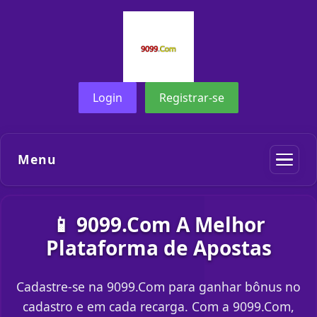
Login
Registrar-se
Menu
📱 9099.Com A Melhor
Plataforma de Apostas
Cadastre-se na 9099.Com para ganhar bônus no
cadastro e em cada recarga. Com a 9099.Com,