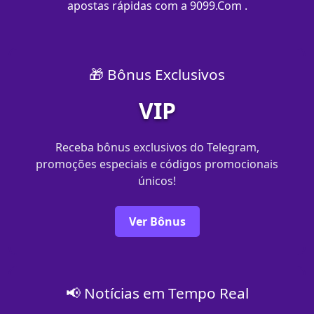
apostas rápidas com a 9099.Com .
🎁 Bônus Exclusivos
VIP
Receba bônus exclusivos do Telegram,
promoções especiais e códigos promocionais
únicos!
Ver Bônus
📢 Notícias em Tempo Real