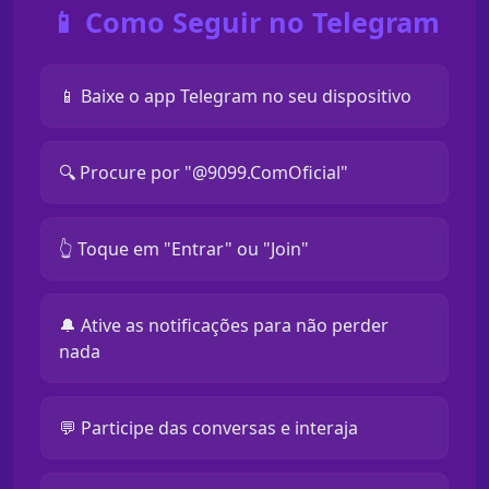
📱 Como Seguir no Telegram
📱 Baixe o app Telegram no seu dispositivo
🔍 Procure por "@9099.ComOficial"
👆 Toque em "Entrar" ou "Join"
🔔 Ative as notificações para não perder
nada
💬 Participe das conversas e interaja